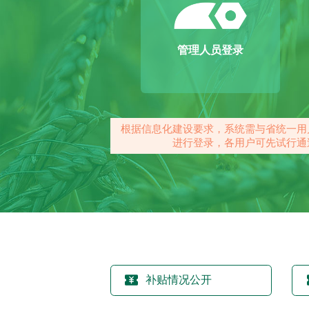
管理人员登录
根据信息化建设要求，系统需与省统一用
进行登录，各用户可先试行通
补贴情况公开