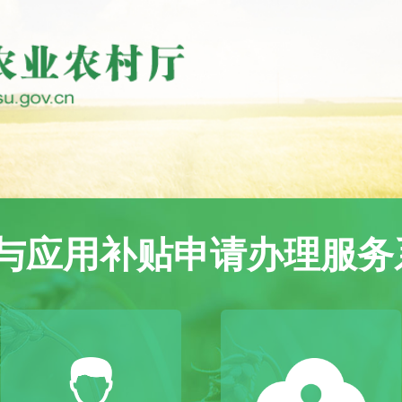
应用补贴申请办理服务系统(2