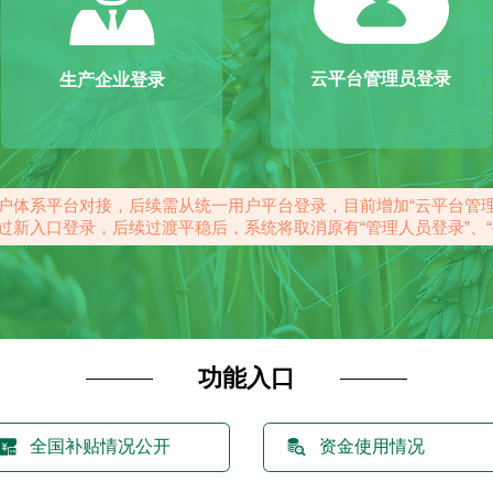
云平台管理员登录
生产企业登录
户体系平台对接，后续需从统一用户平台登录，目前增加“云平台管理员
过新入口登录，后续过渡平稳后，系统将取消原有“管理人员登录”、“
功能入口
全国补贴情况公开
资金使用情况